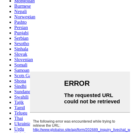
Mongolian
Burmese
Nepali
Norwegian
Pashto
Persian
Punjabi
Serbian
Sesotho
Sinhala
Slovak
Slovenian
Somali
Samoan
Scots Gaelic
Shona
Sindhi
Sundanese
Swahili
Tajik
Tamil
Telugu
Thai
Ukrainian
Urdu