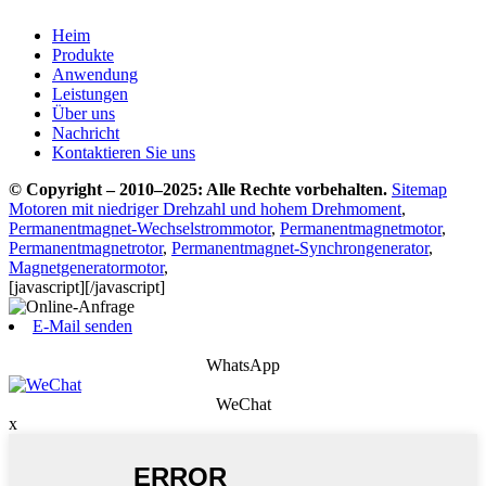
Heim
Produkte
Anwendung
Leistungen
Über uns
Nachricht
Kontaktieren Sie uns
© Copyright – 2010–2025: Alle Rechte vorbehalten.
Sitemap
Motoren mit niedriger Drehzahl und hohem Drehmoment
,
Permanentmagnet-Wechselstrommotor
,
Permanentmagnetmotor
,
Permanentmagnetrotor
,
Permanentmagnet-Synchrongenerator
,
Magnetgeneratormotor
,
[javascript]
[/javascript]
E-Mail senden
WhatsApp
WeChat
x