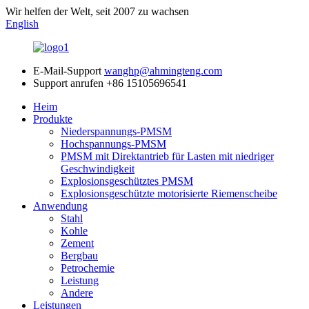
Wir helfen der Welt, seit 2007 zu wachsen
English
E-Mail-Support
wanghp@ahmingteng.com
Support anrufen
+86 15105696541
Heim
Produkte
Niederspannungs-PMSM
Hochspannungs-PMSM
PMSM mit Direktantrieb für Lasten mit niedriger
Geschwindigkeit
Explosionsgeschütztes PMSM
Explosionsgeschützte motorisierte Riemenscheibe
Anwendung
Stahl
Kohle
Zement
Bergbau
Petrochemie
Leistung
Andere
Leistungen